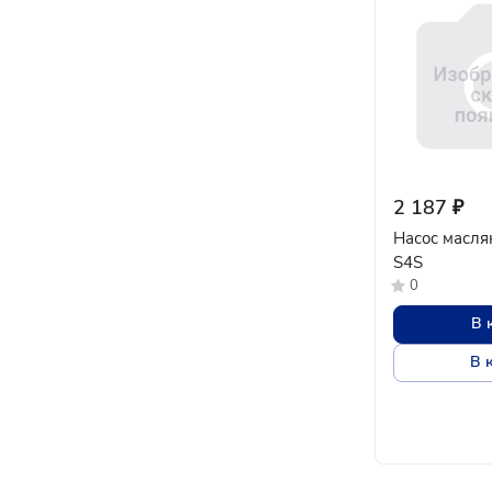
2 187 ₽
Насос маслян
S4S
0
В 
В 