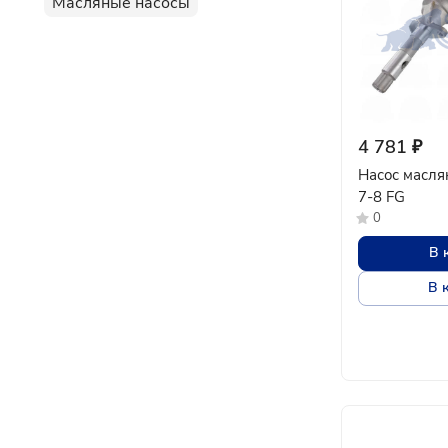
Масляные насосы
4 781 ₽
Насос масля
7-8 FG
0
В 
В 